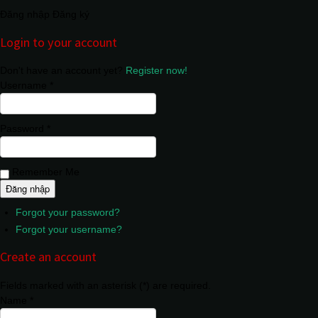
Đăng nhập
Đăng ký
Login to your account
Don't have an account yet?
Register now!
Username *
Password *
Remember Me
Forgot your password?
Forgot your username?
Create an account
Fields marked with an asterisk (*) are required.
Name *