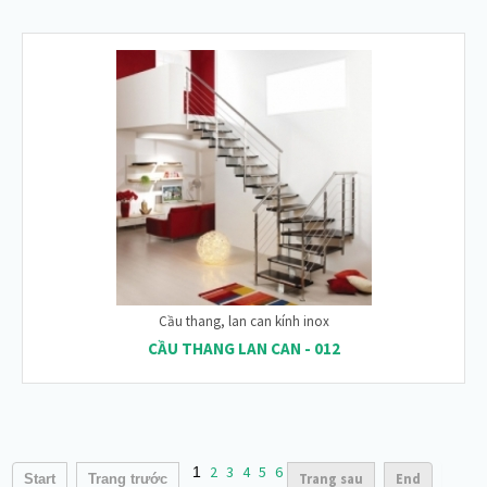
Cầu thang, lan can kính inox
CẦU THANG LAN CAN - 012
2
3
4
5
6
1
Trang sau
End
Start
Trang trước