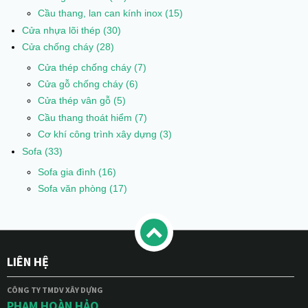
Cầu thang, lan can kính inox
(15)
Cửa nhựa lõi thép
(30)
Cửa chống cháy
(28)
Cửa thép chống cháy
(7)
Cửa gỗ chống cháy
(6)
Cửa thép vân gỗ
(5)
Cầu thang thoát hiểm
(7)
Cơ khí công trình xây dựng
(3)
Sofa
(33)
Sofa gia đình
(16)
Sofa văn phòng
(17)
LIÊN HỆ
CÔNG TY TMDV XÂY DỰNG
PHẠM HOÀN HẢO