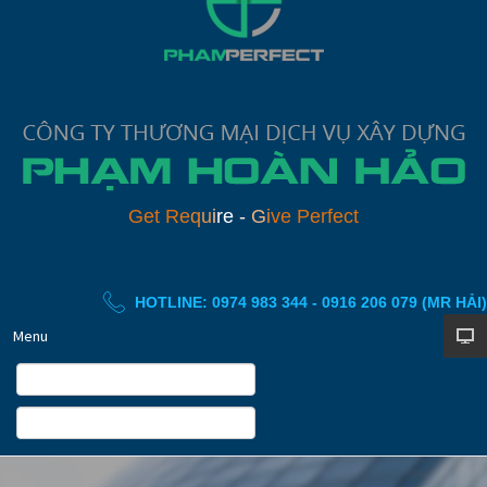
G
e
t
R
e
q
u
i
r
e
-
G
i
v
e
P
e
r
f
e
c
t
HOTLINE: 0974 983 344 - 0916 206 079 (MR HẢI)
Menu