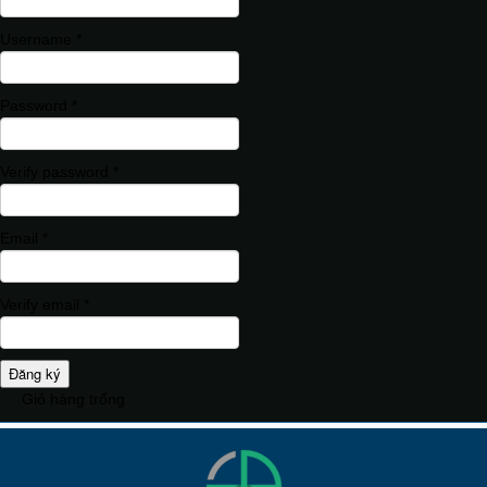
Username *
Password *
Verify password *
Email *
Verify email *
Đăng ký
Giỏ hàng trống