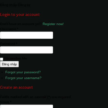
Đăng nhập
Đăng ký
Login to your account
Don't have an account yet?
Register now!
Username *
Password *
Remember Me
Forgot your password?
Forgot your username?
Create an account
Fields marked with an asterisk (*) are required.
Name *