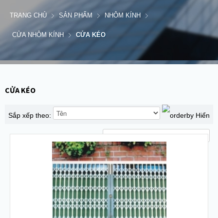
TRANG CHỦ
SẢN PHẨM
NHÔM KÍNH
CỬA NHÔM KÍNH
CỬA KÉO
CỬA KÉO
Sắp xếp theo:
Hiển
thị: