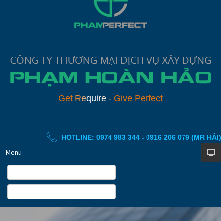
G
e
t
R
e
q
u
i
r
e
-
G
i
v
e
P
e
r
f
e
c
t
HOTLINE: 0974 983 344 - 0916 206 079 (MR HẢI)
Menu