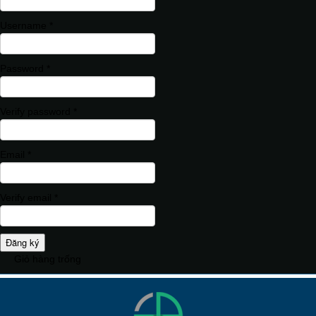
Username *
Password *
Verify password *
Email *
Verify email *
Đăng ký
Giỏ hàng trống