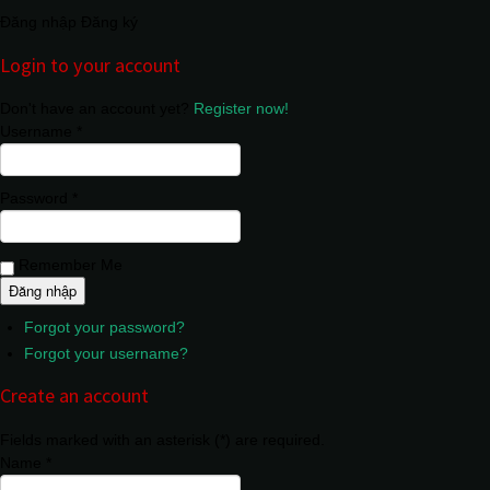
Đăng nhập
Đăng ký
Login to your account
Don't have an account yet?
Register now!
Username *
Password *
Remember Me
Forgot your password?
Forgot your username?
Create an account
Fields marked with an asterisk (*) are required.
Name *