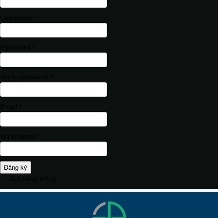
Username *
Password *
Verify password *
Email *
Verify email *
Đăng ký
Giỏ hàng trống