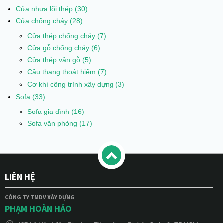
Cửa nhựa lõi thép
(30)
Cửa chống cháy
(28)
Cửa thép chống cháy
(7)
Cửa gỗ chống cháy
(6)
Cửa thép vân gỗ
(5)
Cầu thang thoát hiểm
(7)
Cơ khí công trình xây dựng
(3)
Sofa
(33)
Sofa gia đình
(16)
Sofa văn phòng
(17)
LIÊN HỆ
CÔNG TY TMDV XÂY DỰNG
PHẠM HOÀN HẢO