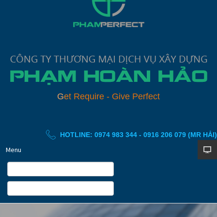
G
e
t
R
e
q
u
i
r
e
-
G
i
v
e
P
e
r
f
e
c
t
HOTLINE: 0974 983 344 - 0916 206 079 (MR HẢI)
Menu