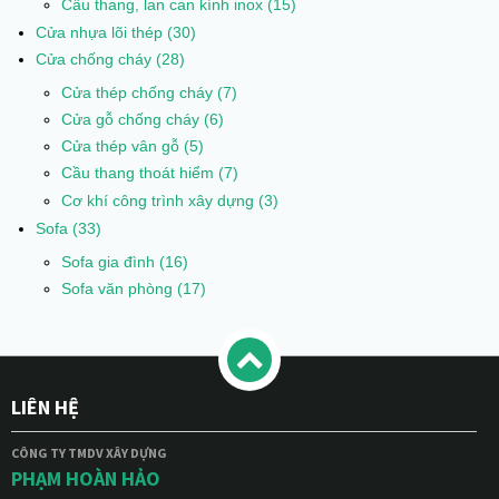
Cầu thang, lan can kính inox
(15)
Cửa nhựa lõi thép
(30)
Cửa chống cháy
(28)
Cửa thép chống cháy
(7)
Cửa gỗ chống cháy
(6)
Cửa thép vân gỗ
(5)
Cầu thang thoát hiểm
(7)
Cơ khí công trình xây dựng
(3)
Sofa
(33)
Sofa gia đình
(16)
Sofa văn phòng
(17)
LIÊN HỆ
CÔNG TY TMDV XÂY DỰNG
PHẠM HOÀN HẢO