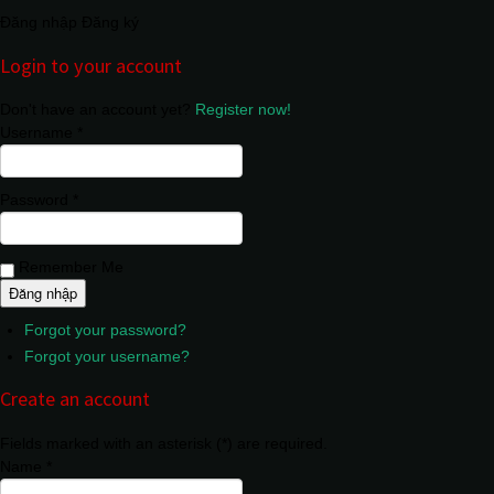
Đăng nhập
Đăng ký
Login to your account
Don't have an account yet?
Register now!
Username *
Password *
Remember Me
Forgot your password?
Forgot your username?
Create an account
Fields marked with an asterisk (*) are required.
Name *