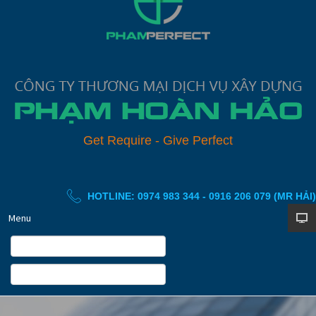
G
e
t
R
e
q
u
i
r
e
-
G
i
v
e
P
e
r
f
e
c
t
HOTLINE: 0974 983 344 - 0916 206 079 (MR HẢI)
Menu