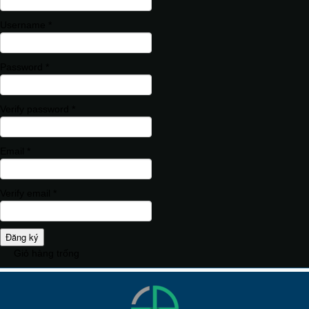
Username *
Password *
Verify password *
Email *
Verify email *
Đăng ký
Giỏ hàng trống