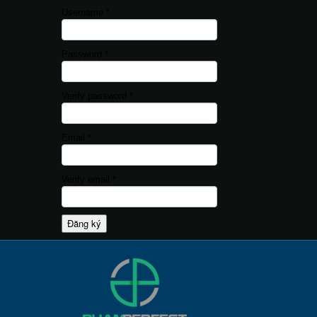
Username *
Password *
Verify password *
Email *
Verify email *
Đăng ký