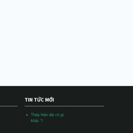
TIN TỨC MỚI
Thép hiện đại có gì
khác ?