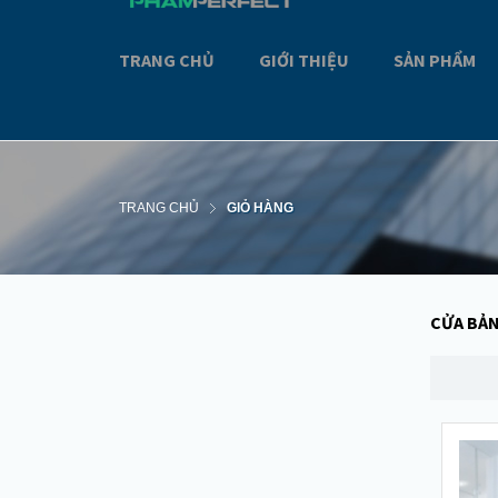
TRANG CHỦ
GIỚI THIỆU
SẢN PHẨM
TRANG CHỦ
GIỎ HÀNG
CỬA BẢN