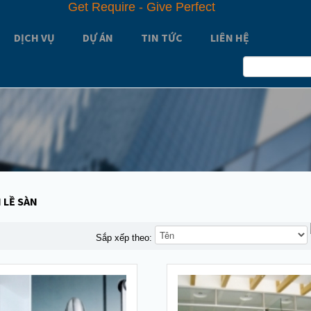
G
e
t
R
e
q
u
i
r
e
-
G
i
v
e
P
e
r
f
e
c
t
DỊCH VỤ
DỰ ÁN
TIN TỨC
LIÊN HỆ
 LỀ SÀN
Sắp xếp theo: