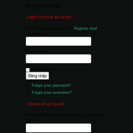
Đăng nhập
Đăng ký
Login to your account
Don't have an account yet?
Register now!
Username *
Password *
Remember Me
Forgot your password?
Forgot your username?
Create an account
Fields marked with an asterisk (*) are required.
Name *