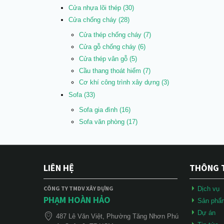
Cửa nhựa lõi thép
(30)
Cửa chống cháy
(28)
Cửa thép chống cháy
(7)
Cửa gỗ chống cháy
(6)
Cửa thép vân gỗ
(5)
Cầu thang thoát hiểm
(7)
Cơ khí công trình xây dựng
(3)
Sofa
(33)
Sofa gia đình
(16)
Sofa văn phòng
(17)
LIÊN HỆ
THÔNG 
CÔNG TY TMDV XÂY DỰNG
Dịch vụ
PHẠM HOÀN HẢO
Sản phẩ
Dự án
487 Lê Văn Việt, Phường Tăng Nhơn Phú